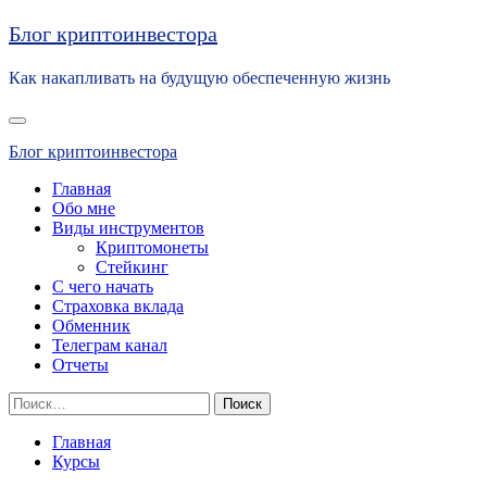
Перейти
Блог криптоинвестора
к
содержимому
Как накапливать на будущую обеспеченную жизнь
Основное
меню
Блог криптоинвестора
Главная
Обо мне
Виды инструментов
Криптомонеты
Стейкинг
С чего начать
Страховка вклада
Обменник
Телеграм канал
Отчеты
Найти:
Главная
Курсы