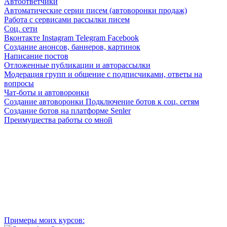
Автоответчики
Автоматические серии писем (автоворонки продаж)
Работа с сервисами рассылки писем
Соц. сети
Вконтакте Instagram Telegram Facebook
Создание анонсов, баннеров, картинок
Написание постов
Отложенные публикации и авторассылки
Модерация групп и общение с подписчиками, ответы на
вопросы
Чат-боты и автоворонки
Cоздание автоворонки Подключение ботов к соц. сетям
Создание ботов на платформе Senler
Преимущества работы со мной
Качество и надежность
Вся работа выполняется мною в полном объеме и в
обговариваемые сроки
Цена
Только адекватные ценники за свои услуги
Индивидуальный подход
Я всегда на связи и готова обсудить любые вопросы и
предложить лучшие решения!
Примеры моих курсов: