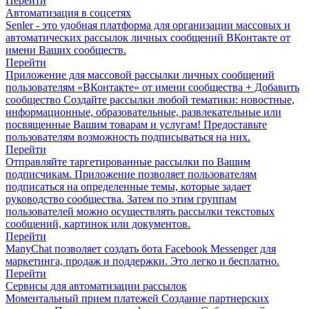
Перейти
Автоматизация в соцсетях
Senler - это удобная платформа для организации массовых и
автоматических рассылок личных сообщений ВКонтакте от
имени Ваших сообществ.
Перейти
Приложение для массовой рассылки личных сообщений
пользователям «ВКонтакте» от имени сообщества + Добавить
сообщество Создайте рассылки любой тематики: новостные,
информационные, образовательные, развлекательные или
посвященные Вашим товарам и услугам! Предоставьте
пользователям возможность подписываться на них.
Перейти
Отправляйте таргетированные рассылки по Вашим
подписчикам. Приложение позволяет пользователям
подписаться на определенные темы, которые задает
руководство сообщества. Затем по этим группам
пользователей можно осуществлять рассылки текстовых
сообщений, картинок или документов.
Перейти
ManyChat позволяет создать бота Facebook Messenger для
маркетинга, продаж и поддержки. Это легко и бесплатно.
Перейти
Сервисы для автоматизации рассылок
Моментальный прием платежей Создание партнерских