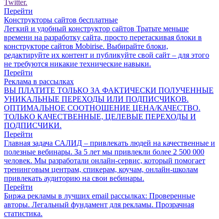
Twitter.
Перейти
Конструкторы сайтов бесплатные
Легкий и удобный конструктор сайтов Тратьте меньше
времени на разработку сайта, просто перетаскивая блоки в
конструкторе сайтов Mobirise. Выбирайте блоки,
редактируйте их контент и публикуйте свой сайт – для этого
не требуются никакие технические навыки.
Перейти
Реклама в рассылках
ВЫ ПЛАТИТЕ ТОЛЬКО ЗА ФАКТИЧЕСКИ ПОЛУЧЕННЫЕ
УНИКАЛЬНЫЕ ПЕРЕХОДЫ ИЛИ ПОДПИСЧИКОВ.
ОПТИМАЛЬНОЕ СООТНОШЕНИЕ ЦЕНА/КАЧЕСТВО.
ТОЛЬКО КАЧЕСТВЕННЫЕ, ЦЕЛЕВЫЕ ПЕРЕХОДЫ И
ПОДПИСЧИКИ.
Перейти
Главная задача САЛИД – привлекать людей на качественные и
полезные вебинары. За 5 лет мы привлекли более 2 500 000
человек. Мы разработали онлайн-сервис, который помогает
тренинговым центрам, спикерам, коучам, онлайн-школам
привлекать аудиторию на свои вебинары.
Перейти
Биржа рекламы в лучших email рассылках: Проверенные
авторы. Легальный фундамент для рекламы. Прозрачная
статистика.