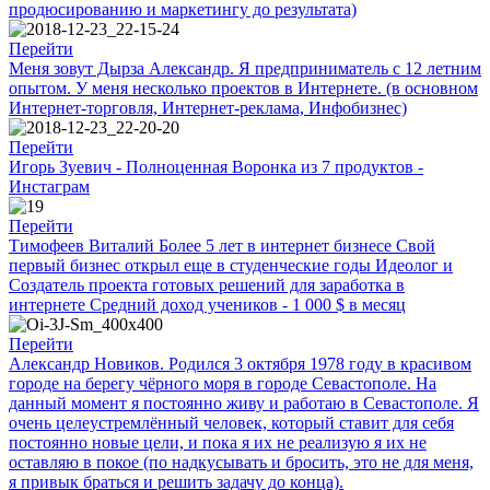
продюсированию и маркетингу до результата)
Перейти
Меня зовут Дырза Александр. Я предприниматель с 12 летним
опытом. У меня несколько проектов в Интернете. (в основном
Интернет-торговля, Интернет-реклама, Инфобизнес)
Перейти
Игорь Зуевич - Полноценная Воронка из 7 продуктов -
Инстаграм
Перейти
Тимофеев Виталий Более 5 лет в интернет бизнесе Свой
первый бизнес открыл еще в студенческие годы Идеолог и
Создатель проекта готовых решений для заработка в
интернете Средний доход учеников - 1 000 $ в месяц
Перейти
Александр Новиков. Родился 3 октября 1978 году в красивом
городе на берегу чёрного моря в городе Севастополе. На
данный момент я постоянно живу и работаю в Севастополе. Я
очень целеустремлённый человек, который ставит для себя
постоянно новые цели, и пока я их не реализую я их не
оставляю в покое (по надкусывать и бросить, это не для меня,
я привык браться и решить задачу до конца).