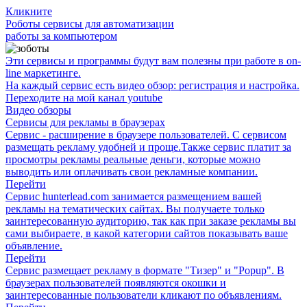
Кликните
Роботы сервисы для автоматизации
работы за компьютером
Эти сервисы и программы будут вам полезны при работе в on-
line маркетинге.
На каждый сервис есть видео обзор: регистрация и настройка.
Переходите на мой канал youtube
Видео обзоры
Сервисы для рекламы в браузерах
Сервис - расширение в браузере пользователей. С сервисом
размещать рекламу удобней и проще.Также сервис платит за
просмотры рекламы реальные деньги, которые можно
выводить или оплачивать свои рекламные компании.
Перейти
Сервис hunterlead.com занимается размещением вашей
рекламы на тематических сайтах. Вы получаете только
заинтересованную аудиторию, так как при заказе рекламы вы
сами выбираете, в какой категории сайтов показывать ваше
объявление.
Перейти
Сервис размещает рекламу в формате "Тизер" и "Popup". В
браузерах пользователей появляются окошки и
заинтересованные пользователи кликают по объявлениям.