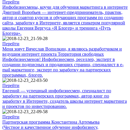
Перейти
Инфобизнесмены, коучи для обучения маркетинга в интернете
Дмитрий Воробьев — интернет-предприниматель, практик,
автор и соавтор курсов и обучающих программ по созданию
сайта, заработку в Интернете, является спикером популярной
школы Евгения Вергуса «Я Блогер» и тренинга «Путь
Блогера».
Перейти
Меня зовут Вячеслав Вопилкин, я являюсь разработчиком и
ведущим интернет проекта Территория свободных
Инфобизнесменов! Инфобизнесмен, реселлер, эксперт в
создании подписных и продающих страниц, специалист в e-
mail маркетинге, эксперт по заработку на партнерских
программах, блогер.
Перейти
Евгений — успешный инфобизнесмен, специалист по
заработку на партнерских программах, автор книг по
заработку в Интернете, создатель школы интернет маркетинга
и проектов по инвестированию.
Перейти
Партнерская программа Константина Артемьева
(Честное и качественное обучение инфобизнесу,