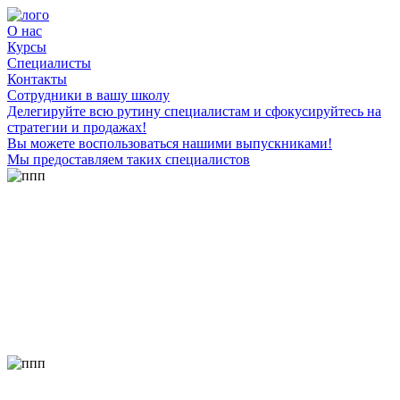
О нас
Курсы
Специалисты
Контакты
Сотрудники в вашу школу
Делегируйте всю рутину специалистам и сфокусируйтесь на
стратегии и продажах!
Вы можете воспользоваться нашими выпускниками!
Мы предоставляем таких специалистов
Технический администратор в вашу школу.
Преимущества сотрудничества с нашими специалистами в
том, что все обучение наши ученики проходят не в записи, а
напрямую с преподавателем. Используя наши авторские
программы мы уверены в своих специалистах, так как что
знаем мы, то знают и они. Пишите нам в контакты с
указанием профессии специалиста, которого мы вам направим
на работу в вашу онлайн школу.
WEB дизайнер в вашу школу.