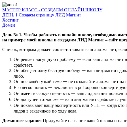
МАСТЕР КЛАСС - СОЗДАЕМ ОНЛАЙН ШКОЛУ
ДЕНЬ 1 Создаем страницу ЛИД Магнит
Хостинг
Домен
День № 1. Чтобы работать в онлайн школе, необходимо иметь
на примере моей школы и создадим ЛИД Магнит – сайт пред
Список, которым должен соответствовать ваш лид-магнит, если 
Он решает насущную проблему ー если ваш лид-магнит не р
сработает.
Он обещает одну быструю победу ー ваш лид-магнит долж
либо.
Он посвящён узкой теме ー не создавайте лид-магнит на 
Его легко понять ー чек-листы в pdf хорошо конвертирую
Он имеет высокую ценность ー ваш лид-магнит должен 
Он доступен тотчас же ー ваш лид-магнит сработает лучш
Он показывает вашу экспертность или УТП ー когда кто-т
лидов в заказчиков по ходу дела.
Домашнее задание:
Придумайте название вашей школы и напи