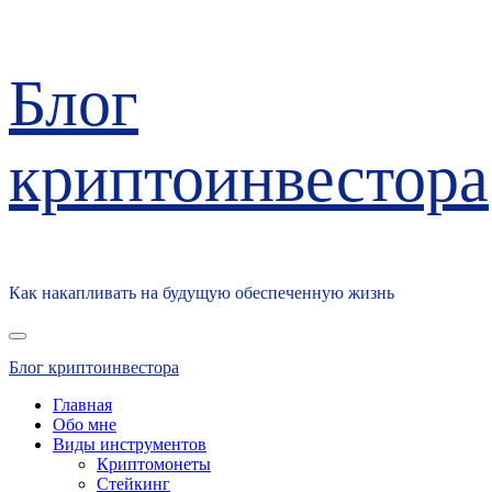
Перейти
Блог
к
содержимому
криптоинвестора
Как накапливать на будущую обеспеченную жизнь
Основное
меню
Блог криптоинвестора
Главная
Обо мне
Виды инструментов
Криптомонеты
Стейкинг