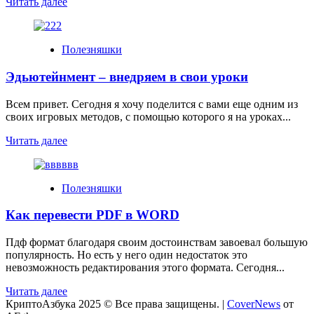
Read
Читать далее
more
about
Урок
Полезняшки
знакомство
Эдьютейнмент – внедряем в свои уроки
Всем привет. Сегодня я хочу поделится с вами еще одним из
своих игровых методов, с помощью которого я на уроках...
Read
Читать далее
more
about
Эдьютейнмент
Полезняшки
–
внедряем
Как перевести PDF в WORD
в
свои
уроки
Пдф формат благодаря своим достоинствам завоевал большую
популярность. Но есть у него один недостаток это
невозможность редактирования этого формата. Сегодня...
Read
Читать далее
more
КриптоАзбука 2025 © Все права защищены.
|
CoverNews
от