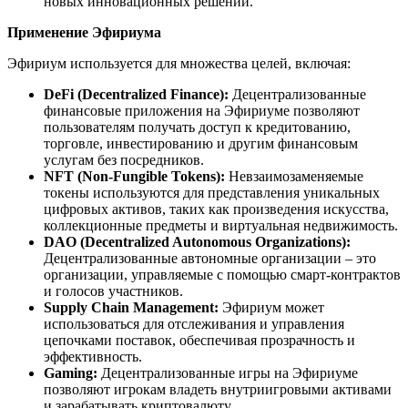
новых инновационных решений.
Применение Эфириума
Эфириум используется для множества целей, включая:
DeFi (Decentralized Finance):
Децентрализованные
финансовые приложения на Эфириуме позволяют
пользователям получать доступ к кредитованию,
торговле, инвестированию и другим финансовым
услугам без посредников.
NFT (Non-Fungible Tokens):
Невзаимозаменяемые
токены используются для представления уникальных
цифровых активов, таких как произведения искусства,
коллекционные предметы и виртуальная недвижимость.
DAO (Decentralized Autonomous Organizations):
Децентрализованные автономные организации – это
организации, управляемые с помощью смарт-контрактов
и голосов участников.
Supply Chain Management:
Эфириум может
использоваться для отслеживания и управления
цепочками поставок, обеспечивая прозрачность и
эффективность.
Gaming:
Децентрализованные игры на Эфириуме
позволяют игрокам владеть внутриигровыми активами
и зарабатывать криптовалюту.