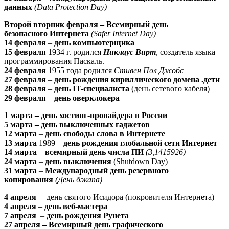
данных
(Data Protection Day)
Второй вторник февраля – Всемирный день
безопасного Интернета
(Safer Internet Day)
14 февраля
–
день компьютерщика
15 февраля
1934 г. родился
Никлаус Вирт
, создатель языка
программирования Паскаль.
24 февраля
1955 года родился
Стивен Пол Джобс
27 февраля
–
день рождения кириллического домена .дети
28 февраля
–
день IT-специалиста
(день сетевого кабеля)
29 февраля
–
день оверклокера
1 марта – день хостинг-провайдера в России
5 марта – день выключенных гаджетов
12 марта
–
день свободы слова в Интернете
13 марта
1989 –
день рождения глобальной сети Интернет
14 марта
–
всемирный день числа ПИ
(3,1415926)
24 марта
–
день выключения
(Shutdown Day)
31 марта
–
Международный день резервного
копирования
(День бэкапа)
4 апреля
– день святого Исидора (покровителя Интернета)
4 апреля
–
день веб-мастера
7 апреля
–
день рождения Рунета
27 апреля – Всемирный день графического