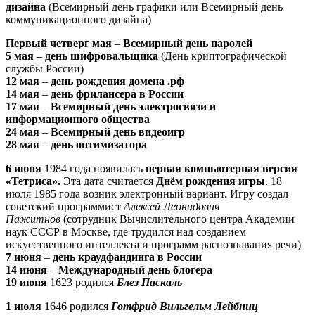
дизайна
(Всемирный день графики или Всемирный день
коммуникационного дизайна)
Первый четверг мая
–
Всемирный день паролей
5 мая
–
день шифровальщика
(День криптографической
службы России)
12 мая
–
день рождения домена .рф
14 мая
–
день фрилансера в России
17 мая
–
Всемирный день электросвязи и
информационного общества
24 мая
–
Всемирный день видеоигр
28 мая
–
день оптимизатора
6 июня
1984 года
появилась
первая компьютерная версия
«Тетриса».
Эта дата считается
Днём рождения игры
. 18
июля 1985 года возник электронный вариант. Игру создал
советский программист
Алексей Леонидович
Пажитнов
(сотрудник Вычислительного центра Академии
наук СССР в Москве, где трудился над созданием
искусственного интеллекта и программ распознавания речи)
7 июня
–
день краудфандинга в России
14 июня
–
Международный день блогера
19 июня
1623 родился
Блез Паскаль
1 июля
1646 родился
Готфрид Вильгельм Лейбниц