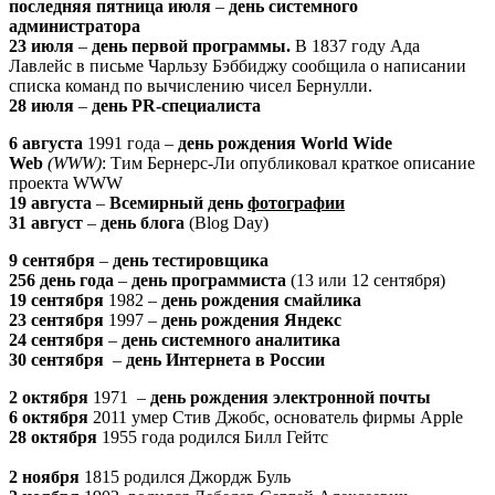
последняя пятница июля
–
день системного
администратора
23 июля
–
день первой программы.
В 1837 году Ада
Лавлейс в письме Чарльзу Бэббиджу сообщила о написании
списка команд по вычислению чисел Бернулли.
28 июля
–
день PR-специалиста
6 августа
1991 года –
день рождения World Wide
Web
(WWW)
: Тим Бернерс-Ли опубликовал краткое описание
проекта WWW
19 августа
–
Всемирный день
фотографии
31 август
–
день блога
(Blog Day)
9 сентября
–
день тестировщика
256 день года
–
день программиста
(13 или 12 сентября)
19 сентября
1982 –
день рождения смайлика
23 сентября
1997 –
день рождения Яндекс
24 сентября
–
день системного аналитика
30 сентября
–
день Интернета в России
2 октября
1971 –
день рождения электронной почты
6 октября
2011 умер Стив Джобс, основатель фирмы Apple
28 октября
1955 года родился Билл Гейтс
2 ноября
1815 родился Джордж Буль