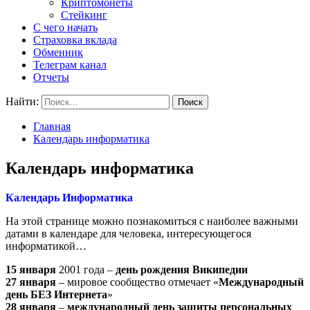
Криптомонеты
Стейкинг
С чего начать
Страховка вклада
Обменник
Телеграм канал
Отчеты
Найти:
Главная
Календарь информатика
Календарь информатика
Календарь Информатика
На этой странице можно познакомиться с наиболее важными
датами в календаре для человека, интересующегося
информатикой…
15 января
2001 года
–
день рождения Википедии
27 января
– мировое сообщество отмечает «
Международный
день БЕЗ Интернета
»
28 января
–
международный день защиты персональных