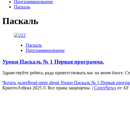
Программирование
Паскаль
Паскаль
Паскаль
Программирование
Уроки Паскаль № 1 Первая программа.
Здравствуйте ребята, рада приветствовать вас на моем блоге. 
Читать далее
Read more about Уроки Паскаль № 1 Первая програ
КриптоАзбука 2025 © Все права защищены.
|
CoverNews
от AF 