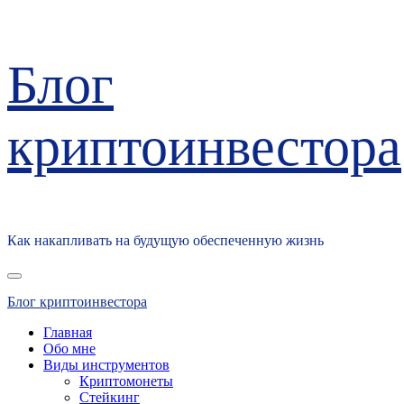
Перейти
Блог
к
содержимому
криптоинвестора
Как накапливать на будущую обеспеченную жизнь
Основное
меню
Блог криптоинвестора
Главная
Обо мне
Виды инструментов
Криптомонеты
Стейкинг