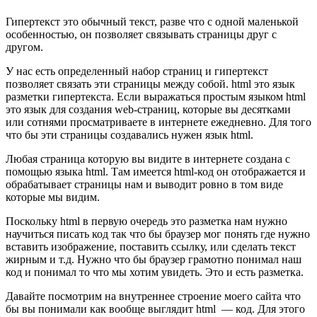
Гипертекст это обычный текст, разве что с одной маленькой
особенностью, он позволяет связывать страницы друг с
другом.
У нас есть определенный набор страниц и гипертекст
позволяет связать эти страницы между собой. html это язык
разметки гипертекста. Если выражаться простым языком html
это язык для создания web-страниц, которые вы десятками
или сотнями просматриваете в интернете ежедневно. Для того
что бы эти страницы создавались нужен язык html.
Любая страница которую вы видите в интернете создана с
помощью языка html. Там имеется html-код он отображается и
обрабатывает страницы нам и выводит ровно в том виде
которые мы видим.
Поскольку html в первую очередь это разметка нам нужно
научиться писать код так что бы браузер мог понять где нужно
вставить изображение, поставить ссылку, или сделать текст
жирным и т.д. Нужно что бы браузер грамотно понимал наш
код и понимал то что мы хотим увидеть. Это и есть разметка.
Давайте посмотрим на внутреннее строение моего сайта что
бы вы понимали как вообще выглядит html — код. Для этого