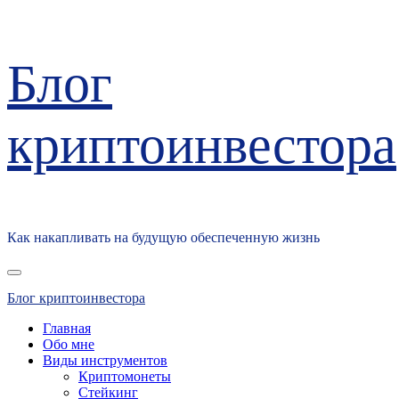
Перейти
Блог
к
содержимому
криптоинвестора
Как накапливать на будущую обеспеченную жизнь
Основное
меню
Блог криптоинвестора
Главная
Обо мне
Виды инструментов
Криптомонеты
Стейкинг