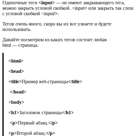
Одиночные теги
<input>
— не имеют закрывающего тега,
можно закрыть угловой скобкой. <input
>
или закрыть так слеш
с угловой скобкой <input
/>
.
Тегов очень много, скоро вы их все узнаете и будете
использовать.
Давайте посмотрим из каких тегов состоит любая
html — страница.
<html>
<head>
<title>
Пример веб-страницы
</title>
</head>
<body>
<h1>
Заголовок страницы
</h1>
<p>
Первый абзац.
</p>
<p>
Второй абзац.
</p>