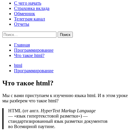
С чего начать
Страховка вклада
Обменник
Телеграм канал
Отчеты
Найти:
Главная
Программирование
Что такое html?
html
Программирование
Что такое html?
Мы с вами приступаем к изучению языка html. И в этом уроке
мы разберем что такое html?
HTML (от англ.
HyperText Markup Language
— «язык гипертекстовой разметки») —
стандартизированный язык разметки документов
во Всемирной паутине.