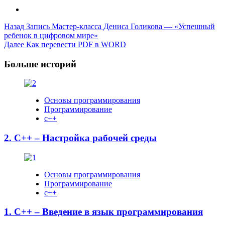
Post
Назад
Запись Мастер-класса Дениса Голикова — «Успешный
ребенок в цифровом мире»
Navigation
Далее
Как перевести PDF в WORD
Больше историй
Основы программирования
Программирование
с++
2. C++ – Настройка рабочей среды
Основы программирования
Программирование
с++
1. C++ – Введение в язык программирования